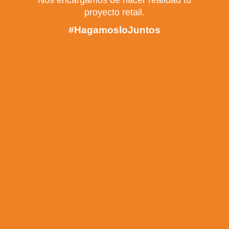
Nos encargamos de hacer realidad tu
proyecto retail.
#HagamosloJuntos